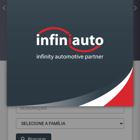
FAROL VAG A4 B9 2015-
DIREITO BI XENON
Visualizar
Pesquisa de produtos
Procurar