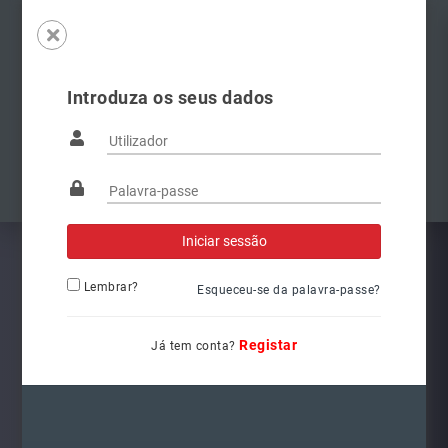
Introduza os seus dados
Famílias
Anterior
Pró
Lembrar?
Esqueceu-se da palavra-passe?
Registar
Já tem conta?
8W0941044
Ref.: