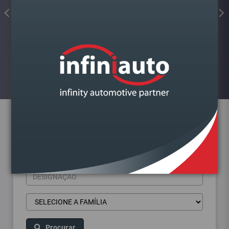
COLA JUNTAS SILICONE
FORMADOR JUNTA PRETO ALTA
TEMP.KIMAPA
Visualizar
Pesquisa de produtos
Procurar