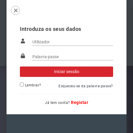
Introduza os seus dados
Famílias
Anterior
Pró
Lembrar?
Esqueceu-se da palavra-passe?
Registar
Já tem conta?
3400041000
Ref.: