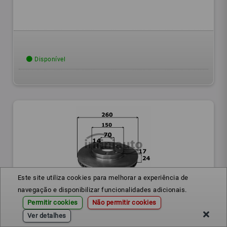
Disponível
Este site utiliza cookies para melhorar a experiência de
navegação e disponibilizar funcionalidades adicionais.
DT09860110
Ref.:
Permitir cookies
Não permitir cookies
DISCO TRAVAO OPEL CORSA C MERIVA A 260X24 OE
Ver detalhes
95526646