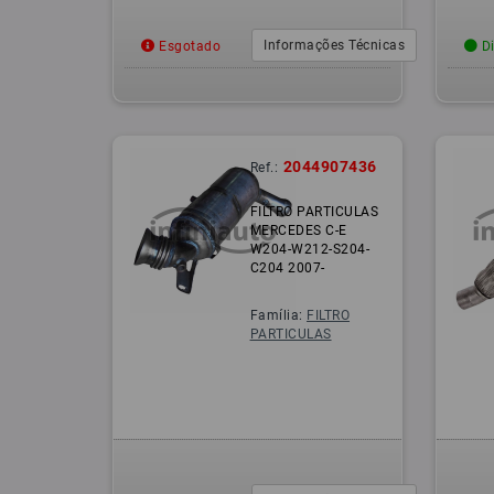
Informações Técnicas
Esgotado
Di
2044907436
Ref.:
FILTRO PARTICULAS
MERCEDES C-E
W204-W212-S204-
C204 2007-
Família:
FILTRO
PARTICULAS