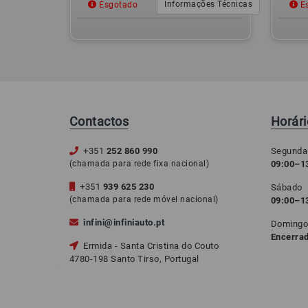
Informações Técnicas
Esgotado
Es
Contactos
Horár
+351
252 860 990
Segunda
(chamada para rede fixa nacional)
09:00–13
+351
939 625 230
Sábado
(chamada para rede móvel nacional)
09:00–1
infini@infiniauto.pt
Doming
Encerra
Ermida - Santa Cristina do Couto
4780-198 Santo Tirso, Portugal