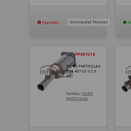
Informações Técnicas
Esgotado
Di
FP097219
Ref.:
FILTRO PARTICULAS
PSA 407-C5 II 2.0
HDI
Família:
FILTRO
PARTICULAS