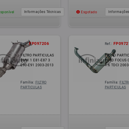
Informações Técnicas
Informações
sponível
Esgotado
FP097206
FP0972
Ref.:
Ref.:
FILTRO PARTICULAS
FILTRO PARTI
BMW 1 E81-E87 3
FORD FOCUS 
E90-E91 2003-2013
1.6 TDCI 200
Família:
FILTRO
Família:
FILTR
PARTICULAS
PARTICULAS