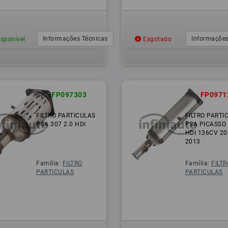
Informações Técnicas
Informações
sponível
Esgotado
FP097303
FP0971
Ref.:
Ref.:
FILTRO PARTICULAS
FILTRO PARTI
PSA 307 2.0 HDI
PSA PICASSO 
HDI 136CV 20
2013
Família:
FILTRO
Família:
FILTR
PARTICULAS
PARTICULAS