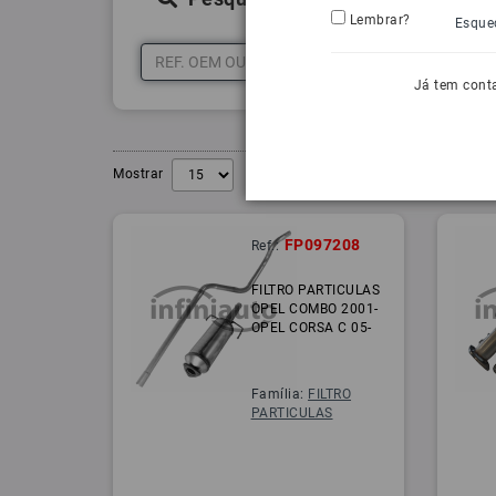
Lembrar?
Esque
Já tem cont
Mostrar
FP097208
Ref.:
FILTRO PARTICULAS
OPEL COMBO 2001-
OPEL CORSA C 05-
Família:
FILTRO
PARTICULAS