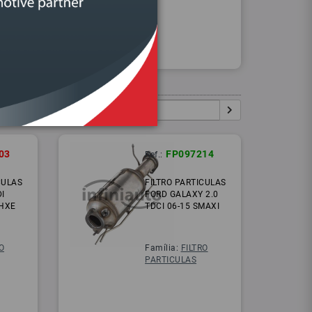
Procurar
Igual:
Pesquisar:
03
FP097214
Ref.:
CULAS
FILTRO PARTICULAS
DI
FORD GALAXY 2.0
HXE
TDCI 06-15 SMAXI
O
Família:
FILTRO
PARTICULAS