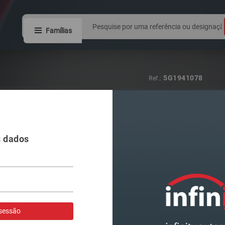
Famílias
I DIREITO
s dados