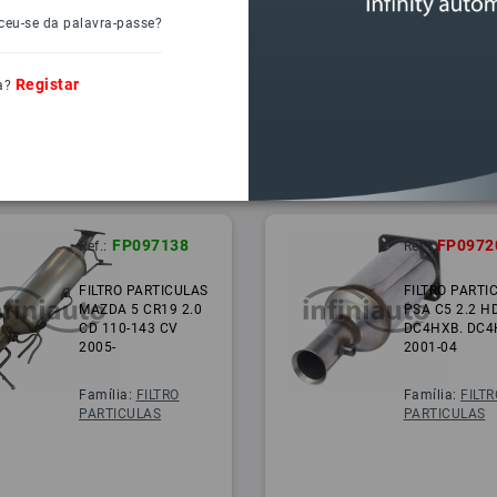
ceu-se da palavra-passe?
Registar
a?
FP097138
FP0972
Ref.:
Ref.:
FILTRO PARTICULAS
FILTRO PARTI
MAZDA 5 CR19 2.0
PSA C5 2.2 H
CD 110-143 CV
DC4HXB. DC4
2005-
2001-04
Família:
FILTRO
Família:
FILTR
PARTICULAS
PARTICULAS