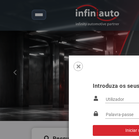
Anterior
5G1941078
Ref.:
FAROL VAG GOLF VI
Introduza os seu
Visualizar
Pesquisa de produtos