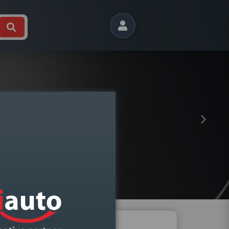
Próximo
3400041000
Ref.:
COLA JUNTAS SILICONE FORMADOR JUN
PRETO ALTA TEMP.KIMAPA
Visualizar