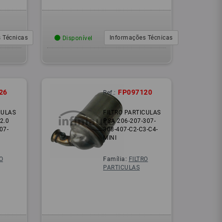
 Técnicas
Informações Técnicas
Disponível
26
FP097120
Ref.:
CULAS
FILTRO PARTICULAS
2.0
PSA 206-207-307-
07-
308-407-C2-C3-C4-
MINI
O
Família:
FILTRO
PARTICULAS