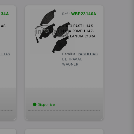
134A
WBP23140A
Ref.:
HAS
JOGO PASTILHAS
ALFA ROMEU 147-
156 LANCIA LYBRA
ILHAS
Família:
PASTILHAS
DE TRAVÃO
WAGNER
Disponível