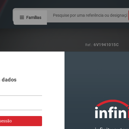
Famílias
L6262
Ref.:
FIXADOR ROS
LARSSON
s dados
Visualizar