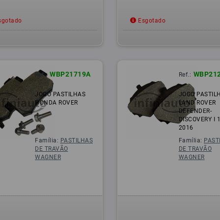
gotado
Esgotado
WBP21719A
WBP21
Ref.:
Ref.:
JOGO PASTILHAS
JOGO PASTIL
HONDA ROVER
LAND ROVER
DEFENDER-
DISCOVERY I 
2016
Família:
PASTILHAS
Família:
PAST
DE TRAVÃO
DE TRAVÃO
WAGNER
WAGNER