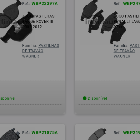
WBP23397A
WBP24
Ref.:
Ref.:
JOGO PASTILHAS
JOGO PASTIL
RANGE ROVER III
RENAULT LAG
2002-2012
07»»
Família:
PASTILHAS
Família:
PAST
DE TRAVÃO
DE TRAVÃO
WAGNER
WAGNER
sponível
Disponível
WBP21875A
WBP21
Ref.:
Ref.: