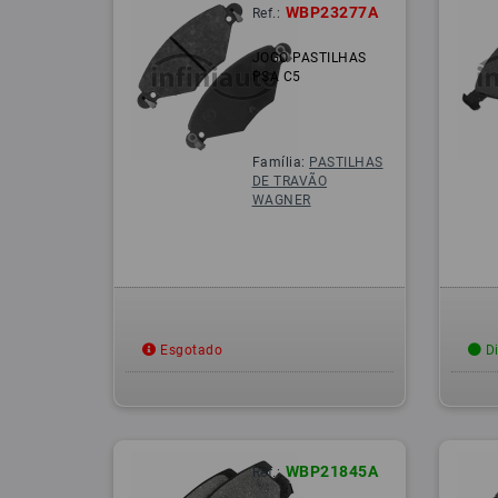
WBP23277A
Ref.:
JOGO PASTILHAS
PSA C5
Família:
PASTILHAS
DE TRAVÃO
WAGNER
Esgotado
Di
WBP21845A
Ref.: