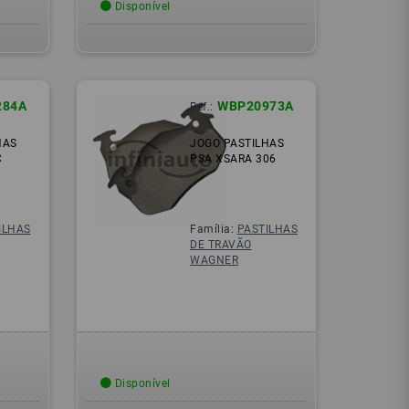
Disponível
284A
WBP20973A
Ref.:
HAS
JOGO PASTILHAS
C
PSA XSARA 306
ILHAS
Família:
PASTILHAS
DE TRAVÃO
WAGNER
Disponível