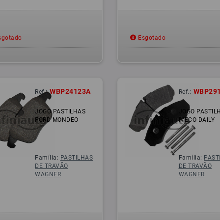
gotado
Esgotado
WBP24123A
WBP29
Ref.:
Ref.:
JOGO PASTILHAS
JOGO PASTIL
FORD MONDEO
IVECO DAILY
Família:
PASTILHAS
Família:
PAST
DE TRAVÃO
DE TRAVÃO
WAGNER
WAGNER