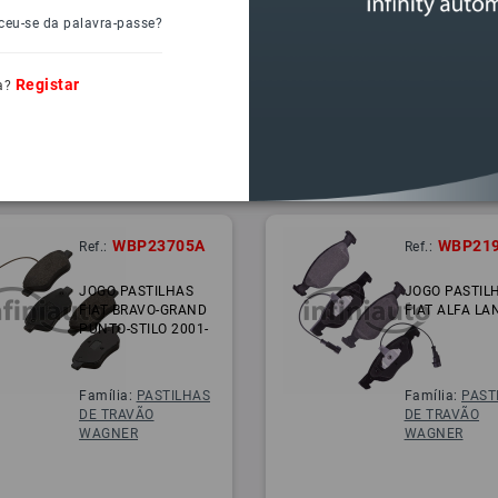
ceu-se da palavra-passe?
Registar
a?
WBP23705A
WBP21
Ref.:
Ref.:
JOGO PASTILHAS
JOGO PASTIL
FIAT BRAVO-GRAND
FIAT ALFA LA
PUNTO-STILO 2001-
Família:
PASTILHAS
Família:
PAST
DE TRAVÃO
DE TRAVÃO
WAGNER
WAGNER