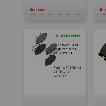
Esgotado
Es
WBP21469B
Ref.:
JOGO PASTILHAS
FORD TRANSIT 94-
00 JANTE 15
Família:
PASTILHAS
DE TRAVÃO
WAGNER