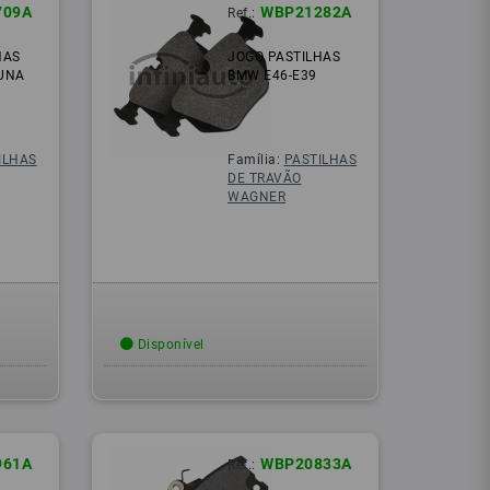
709A
WBP21282A
Ref.:
HAS
JOGO PASTILHAS
UNA
BMW E46-E39
ILHAS
Família:
PASTILHAS
DE TRAVÃO
WAGNER
Disponível
961A
WBP20833A
Ref.: