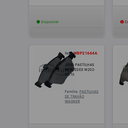
Disponível
Es
WBP21664A
Ref.:
JOGO PASTILHAS
MERCEDES W202-
W210
Família:
PASTILHAS
DE TRAVÃO
WAGNER