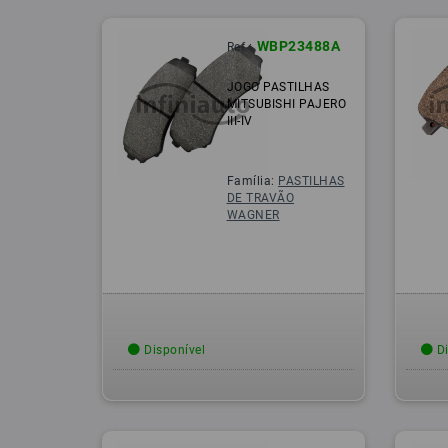
WBP23488A
Ref.:
JOGO PASTILHAS
MITSUBISHI PAJERO
III-IV
Família:
PASTILHAS
DE TRAVÃO
WAGNER
Disponível
Di