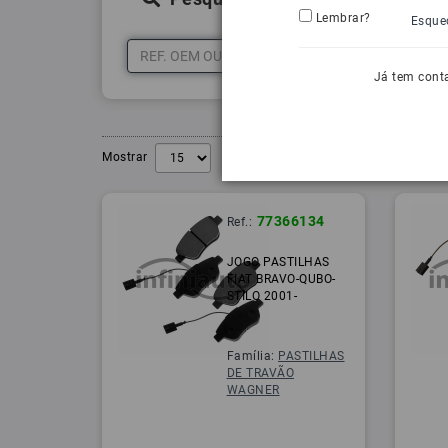
Lembrar?
Esque
Já tem cont
Mostrar
77366134
Ref.:
JOGO PASTILHAS
FIAT BRAVO-QUBO-
STILO 2001-
Família:
PASTILHAS
DE TRAVÃO
WAGNER