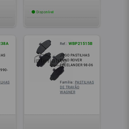
Disponível
238A
WBP21515B
Ref.:
HAS
JOGO PASTILHAS
LAND ROVER
FREELANDER 98-06
1990-
ILHAS
Família:
PASTILHAS
DE TRAVÃO
WAGNER