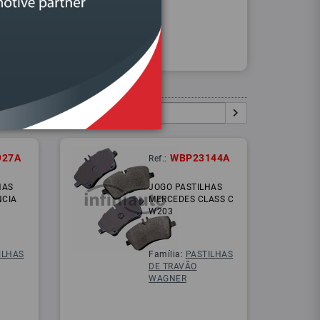
Procurar
Igual:
Pesquisar:
927A
WBP23144A
Ref.:
HAS
JOGO PASTILHAS
NCIA
MERCEDES CLASS C
W203
ILHAS
Família:
PASTILHAS
DE TRAVÃO
WAGNER