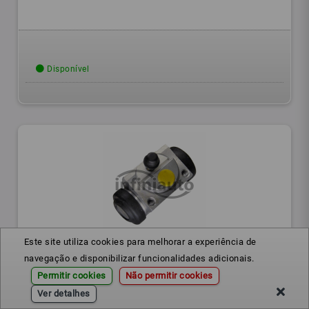
Disponível
Este site utiliza cookies para melhorar a experiência de
4402F3
Ref.:
navegação e disponibilizar funcionalidades adicionais.
Permitir cookies
Não permitir cookies
BOMBITO TRAVAO PSA NEMO-BIPPER-FIAT-TOYOTA-OPEL
20.64MM
Ver detalhes