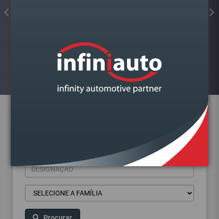
FIXADOR ROSCA VERMELHO
FORTE 10ML LARSSON
Visualizar
Pesquisa de produtos
Procurar