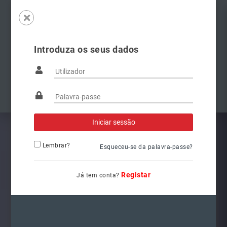
Introduza os seus dados
Famílias
Anterior
Pró
Lembrar?
Esqueceu-se da palavra-passe?
Registar
Já tem conta?
L6262
Ref.: