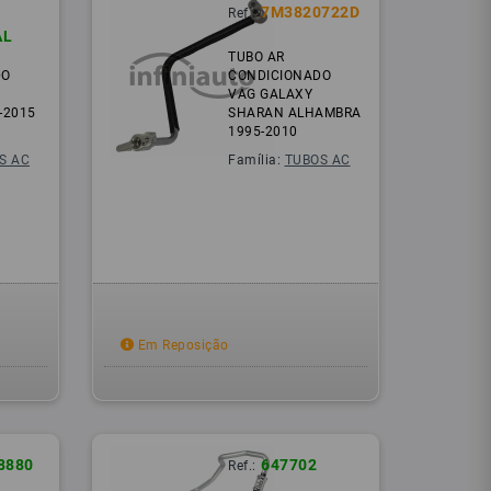
7M3820722D
Ref.:
AL
TUBO AR
DO
CONDICIONADO
VAG GALAXY
-2015
SHARAN ALHAMBRA
1995-2010
S AC
Família:
TUBOS AC
Em Reposição
8880
647702
Ref.: