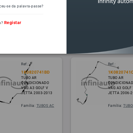
ceu-se da palavra-passe?
Registar
a?
Ref.:
Ref.:
1K0820741BD
1K0820741
TUBO AR
TUBO AR
CONDICIONADO
CONDICIONA
VAG A3 GOLF V
VAG A3 GOLF 
JETTA 2003-2013
JETTA 2006-2
Família:
TUBOS AC
Família:
TUBO