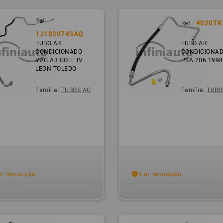
Ref.:
4020TK
Ref.:
1J1820743AQ
TUBO AR
TUBO AR
CONDICIONADO
CONDICIONA
VAG A3 GOLF IV
PSA 206 1998
LEON TOLEDO
Família:
TUBOS AC
Família:
TUBO
 Reposição
Em Reposição