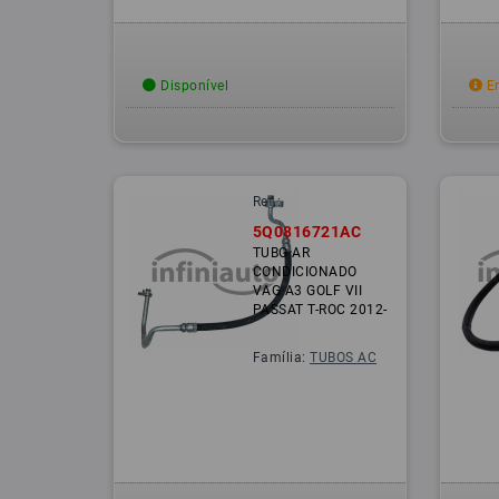
Disponível
Em
Ref.:
5Q0816721AC
TUBO AR
CONDICIONADO
VAG A3 GOLF VII
PASSAT T-ROC 2012-
Família:
TUBOS AC