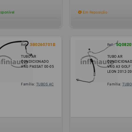
sponível
Em Reposição
3B0260701B
5Q0820
Ref.:
Ref.:
TUBO AR
TUBO AR
CONDICIONADO
CONDICIONA
VAG PASSAT 00-05
VAG A3 GOLF 
LEON 2012-2
Família:
TUBOS AC
Família:
TUBO