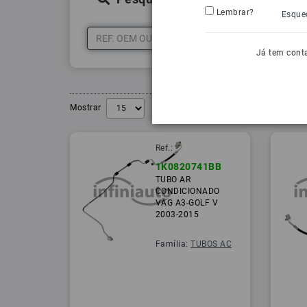
Lembrar?
Esque
Já tem cont
Mostrar
Ref.:
1K0820741BB
TUBO AR
CONDICIONADO
VAG A3-GOLF V
2003-2015
Família:
TUBOS AC