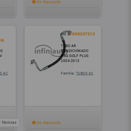
Em Reposição
1K0820721C
Ref.:
BN
TUBO AR
DO
CONDICIONADO
V
VAG GOLF PLUS
2004-2013
S AC
Família:
TUBOS AC
 Técnicas
Em Reposição