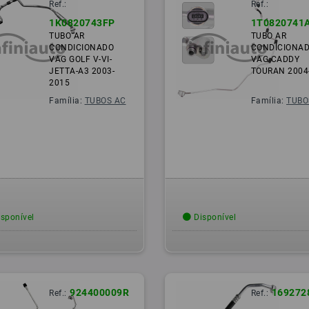
Ref.:
Ref.:
1K0820743FP
1T0820741
TUBO AR
TUBO AR
CONDICIONADO
CONDICIONA
VAG GOLF V-VI-
VAG CADDY
JETTA-A3 2003-
TOURAN 2004
2015
Família:
TUBOS AC
Família:
TUBO
sponível
Disponível
924400009R
169272
Ref.:
Ref.: