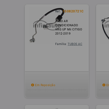
1S0820721C
Ref.:
TUBO AR
CONDICIONADO
VAG UP Mii CITIGO
2012-2019
Família:
TUBOS AC
Em Reposição
Em