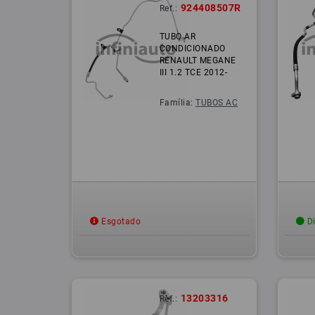
924408507R
Ref.:
TUBO AR
CONDICIONADO
RENAULT MEGANE
III 1.2 TCE 2012-
Família:
TUBOS AC
Esgotado
Di
13203316
Ref.: