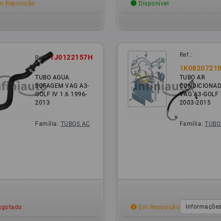
 Reposição
Disponível
Ref.:
1J0122157H
Ref.:
1K0820721
TUBO AGUA
TUBO AR
SOFAGEM VAG A3-
CONDICIONA
GOLF IV 1.6 1996-
VAG A3-GOLF 
2013
2003-2015
Família:
TUBOS AC
Família:
TUBO
Informações
gotado
Em Reposição