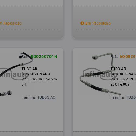
 Reposição
Em Reposição
8D0260701H
6Q0820
Ref.:
Ref.:
TUBO AR
TUBO AR
CONDICIONADO
CONDICIONA
VAG PASSAT A4 94-
VAG IBIZA PO
01
2001-2009
Família:
TUBOS AC
Família:
TUBO