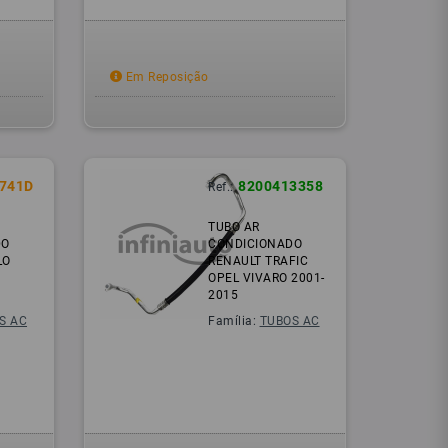
Em Reposição
741D
8200413358
Ref.:
TUBO AR
DO
CONDICIONADO
LO
RENAULT TRAFIC
OPEL VIVARO 2001-
2015
S AC
Família:
TUBOS AC