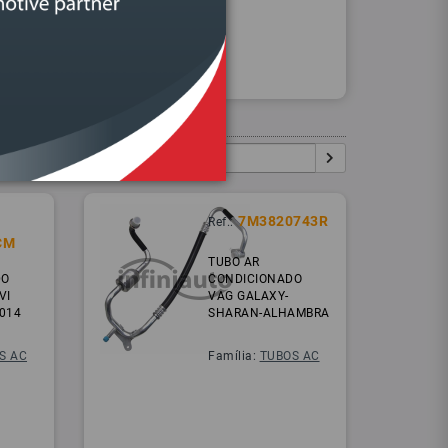
Procurar
Igual:
Pesquisar:
7M3820743R
Ref.:
CM
TUBO AR
DO
CONDICIONADO
VI
VAG GALAXY-
014
SHARAN-ALHAMBRA
S AC
Família:
TUBOS AC