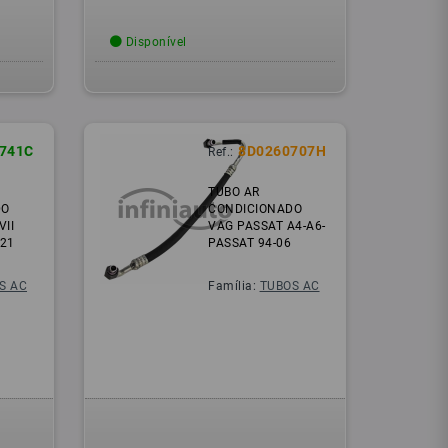
Disponível
741C
8D0260707H
Ref.:
TUBO AR
DO
CONDICIONADO
VII
VAG PASSAT A4-A6-
021
PASSAT 94-06
S AC
Família:
TUBOS AC