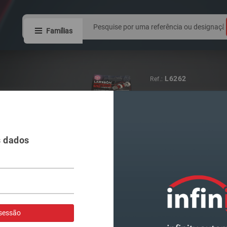
Famílias
3400041000
Ref.:
COLA JUNTAS
PRETO ALTA 
s dados
Visualizar