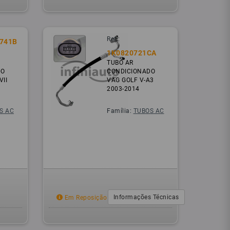
Ref.:
741B
1K0820721CA
TUBO AR
DO
CONDICIONADO
VII
VAG GOLF V-A3
2003-2014
S AC
Família:
TUBOS AC
Informações Técnicas
Em Reposição