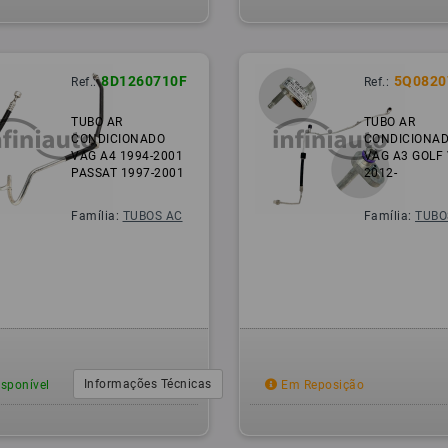
8D1260710F
5Q0820
Ref.:
Ref.:
TUBO AR
TUBO AR
CONDICIONADO
CONDICIONA
VAG A4 1994-2001
VAG A3 GOLF 
PASSAT 1997-2001
2012-
Família:
TUBOS AC
Família:
TUBO
Informações Técnicas
sponível
Em Reposição