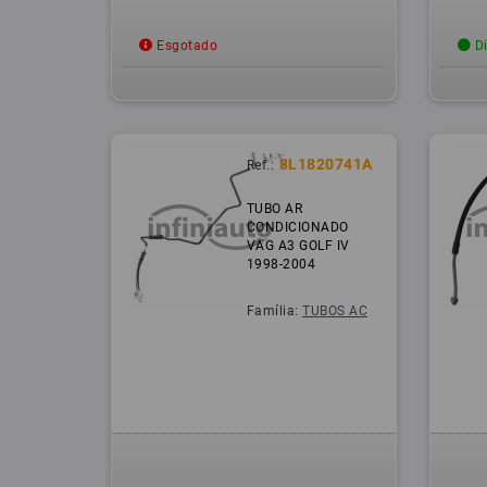
Esgotado
Di
8L1820741A
Ref.:
TUBO AR
CONDICIONADO
VAG A3 GOLF IV
1998-2004
Família:
TUBOS AC