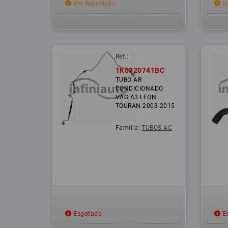
Em Reposição
Em
Ref.:
1K0820741BC
TUBO AR
CONDICIONADO
VAG A3 LEON
TOURAN 2003-2015
Família:
TUBOS AC
Esgotado
Es