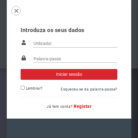
Introduza os seus dados
Famílias
Anterior
Pró
Lembrar?
Esqueceu-se da palavra-passe?
Registar
Já tem conta?
L6262
Ref.: