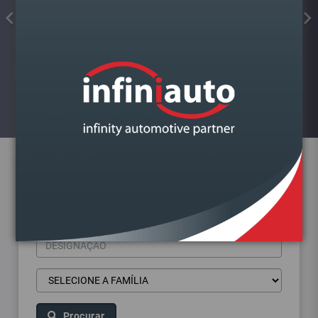
FIXADOR ROSCA VERMELHO
FORTE 10ML LARSSON
Visualizar
Pesquisa de produtos
Procurar