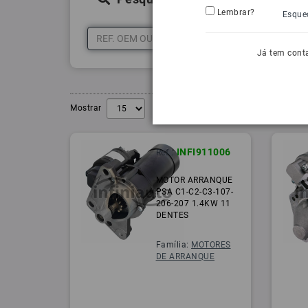
Lembrar?
Esque
Já tem cont
Mostrar
INFI911006
Ref.:
MOTOR ARRANQUE
PSA C1-C2-C3-107-
206-207 1.4KW 11
DENTES
Família:
MOTORES
DE ARRANQUE