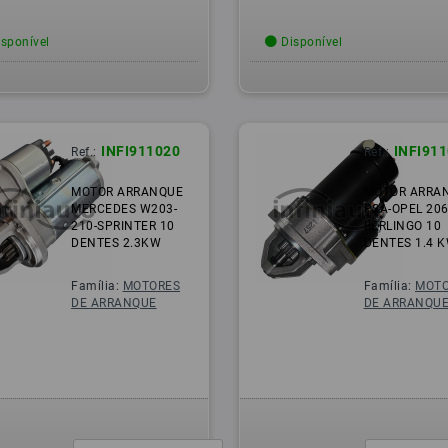
sponível
Disponível
INFI911020
INFI91
Ref.:
Ref.:
MOTOR ARRANQUE
MOTOR ARRA
MERCEDES W203-
PSA-OPEL 206
210-SPRINTER 10
BERLINGO 10
DENTES 2.3KW
DENTES 1.4 
Família:
MOTORES
Família:
MOTO
DE ARRANQUE
DE ARRANQU