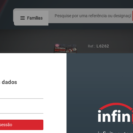
Famílias
6V1941015C
Ref.:
FAROL VAG FA
LAMPADA H4
s dados
Visualizar