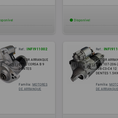
sponível
Disponível
INFI911002
INFI91
Ref.:
Ref.:
MOTOR ARRANQUE
MOTOR ARRA
OPEL CORSA B 9
PSA 107-206-
DENTES
208-C3-C4 12
DENTES 1.5K
Família:
MOTORES
Família:
MOTO
DE ARRANQUE
DE ARRANQU