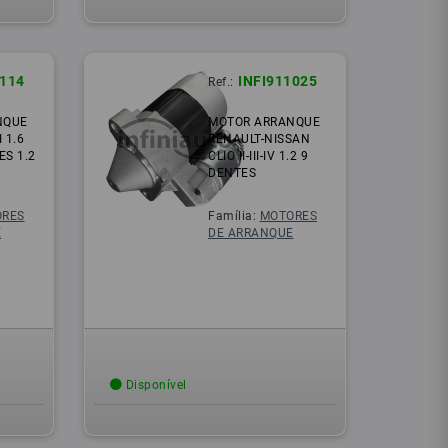
1114
INFI911025
Ref.:
NQUE
MOTOR ARRANQUE
 1.6
RENAULT-NISSAN
ES 1.2
CLIO II-III-IV 1.2 9
DENTES
RES
Família:
MOTORES
E
DE ARRANQUE
Disponível