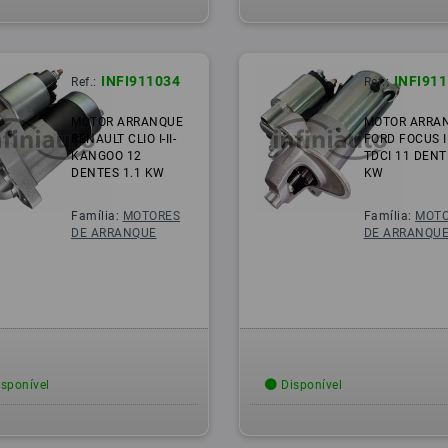
INFI911034
INFI91
Ref.:
Ref.:
MOTOR ARRANQUE
MOTOR ARRA
RENAULT CLIO I-II-
FORD FOCUS II
KANGOO 12
TDCI 11 DENT
DENTES 1.1 KW
KW
Família:
MOTORES
Família:
MOTO
DE ARRANQUE
DE ARRANQU
sponível
Disponível