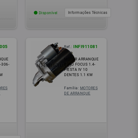
Informações Técnicas
Disponível
1005
INFI911081
Ref.:
NQUE
MOTOR ARRANQUE
-306-
FORD FOCUS 1.4-
FIESTA IV 10
KW
DENTES 1.1 KW
RES
Família:
MOTORES
E
DE ARRANQUE