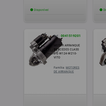
Disponível
Di
0041519201
Ref.:
MOTOR ARRANQUE
MERCEDES CLASS
C-E-W124-W210-
VITO
Família:
MOTORES
DE ARRANQUE