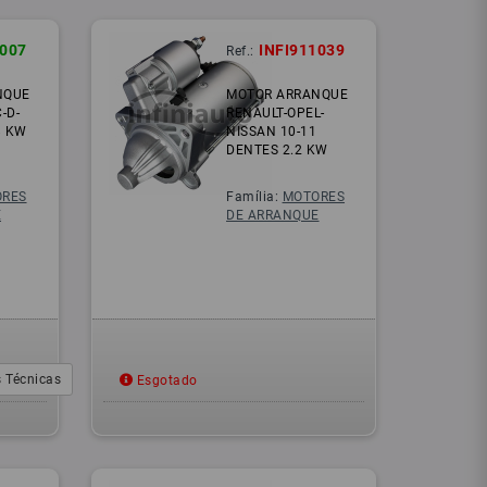
1007
INFI911039
Ref.:
NQUE
MOTOR ARRANQUE
-D-
RENAULT-OPEL-
8 KW
NISSAN 10-11
DENTES 2.2 KW
RES
Família:
MOTORES
E
DE ARRANQUE
 Técnicas
Esgotado