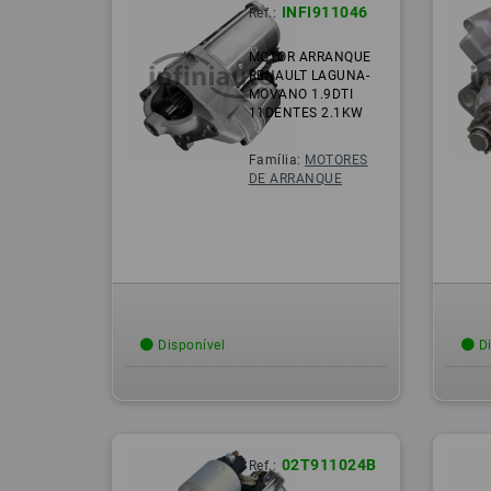
INFI911046
Ref.:
MOTOR ARRANQUE
RENAULT LAGUNA-
MOVANO 1.9DTI
11DENTES 2.1KW
Família:
MOTORES
DE ARRANQUE
Disponível
Di
02T911024B
Ref.: