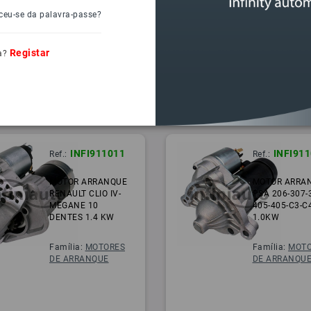
ceu-se da palavra-passe?
Registar
a?
INFI911011
INFI91
Ref.:
Ref.:
MOTOR ARRANQUE
MOTOR ARRA
RENAULT CLIO IV-
PSA 206-307-
MEGANE 10
405-405-C3-C
DENTES 1.4 KW
1.0KW
Família:
MOTORES
Família:
MOTO
DE ARRANQUE
DE ARRANQU