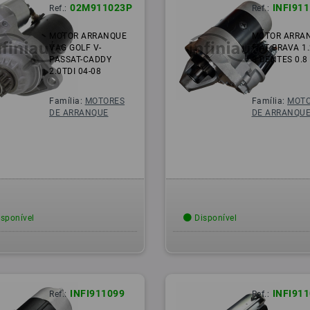
02M911023P
INFI91
Ref.:
Ref.:
MOTOR ARRANQUE
MOTOR ARRA
VAG GOLF V-
FIAT BRAVA 1
PASSAT-CADDY
8 DENTES 0.8
2.0TDI 04-08
Família:
MOTORES
Família:
MOTO
DE ARRANQUE
DE ARRANQU
sponível
Disponível
INFI911099
INFI91
Ref.:
Ref.: