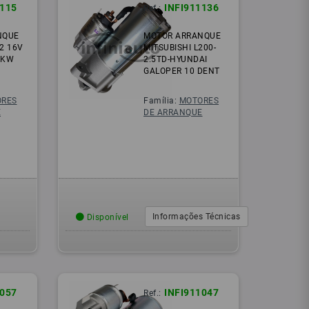
1115
INFI911136
Ref.:
NQUE
MOTOR ARRANQUE
.2 16V
MITSUBISHI L200-
 KW
2.5TD-HYUNDAI
GALOPER 10 DENT
RES
Família:
MOTORES
E
DE ARRANQUE
Informações Técnicas
Disponível
1057
INFI911047
Ref.: