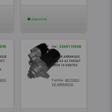
Disponível
1035
02A911024D
Ref.:
NQUE
MOTOR ARRANQUE
207-
VAG A3 A2 PASSAT
LEON 10 DENTES
W
RES
Família:
MOTORES
E
DE ARRANQUE