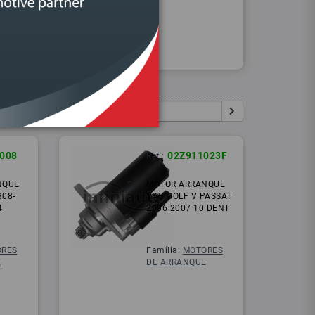
Procurar
Igual:
Pesquisar:
1008
02Z911023F
Ref.:
NQUE
MOTOR ARRANQUE
308-
VAG GOLF V PASSAT
4
2006 2007 10 DENT
RES
Família:
MOTORES
E
DE ARRANQUE