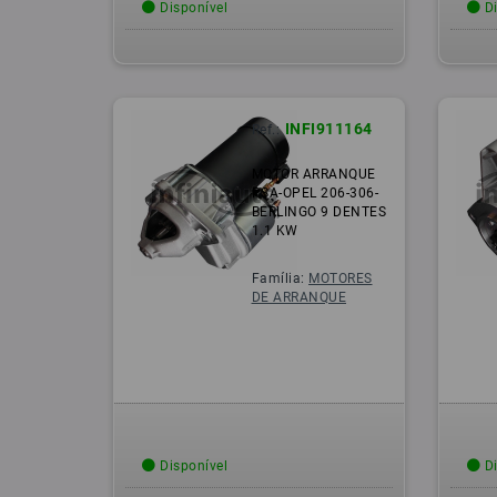
Disponível
Di
INFI911164
Ref.:
MOTOR ARRANQUE
PSA-OPEL 206-306-
BERLINGO 9 DENTES
1.1 KW
Família:
MOTORES
DE ARRANQUE
Disponível
Di