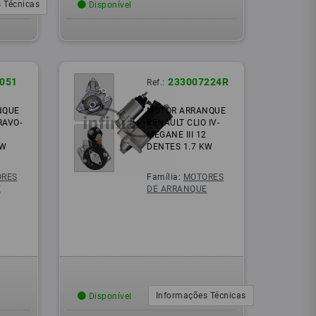
 Técnicas
Disponível
1051
233007224R
Ref.:
NQUE
MOTOR ARRANQUE
RAVO-
RENAULT CLIO IV-
MEGANE III 12
KW
DENTES 1.7 KW
RES
Família:
MOTORES
E
DE ARRANQUE
Informações Técnicas
Disponível