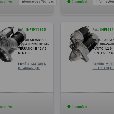
Informações Técnicas
Informações
sponível
Disponível
INFI911165
INFI91
Ref.:
Ref.:
MOTOR ARRANQUE
MOTOR ARRA
NISSAN PICK UP I-II-
FIAT BRAVA-B
TERRANO I-II 12V 9
PUNTO 1.2 9
DENTES
DENTES 0.7 
Família:
MOTORES
Família:
MOTO
DE ARRANQUE
DE ARRANQU
sponível
Disponível