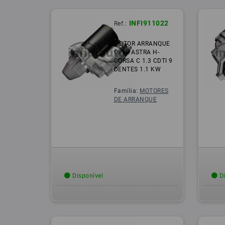
INFI911022
Ref.:
MOTOR ARRANQUE
OPEL ASTRA H-
CORSA C 1.3 CDTI 9
DENTES 1.1 KW
Família:
MOTORES
DE ARRANQUE
Disponível
Di