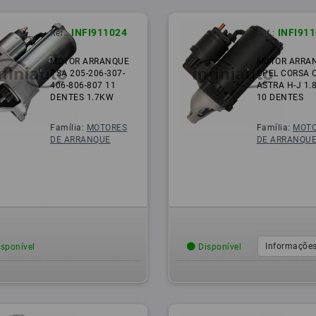
INFI911024
INFI91
Ref.:
Ref.:
MOTOR ARRANQUE
MOTOR ARRA
PSA 205-206-307-
OPEL CORSA C
406-806-807 11
ASTRA H-J 1.
DENTES 1.7KW
10 DENTES
Família:
MOTORES
Família:
MOTO
DE ARRANQUE
DE ARRANQU
Informações
sponível
Disponível