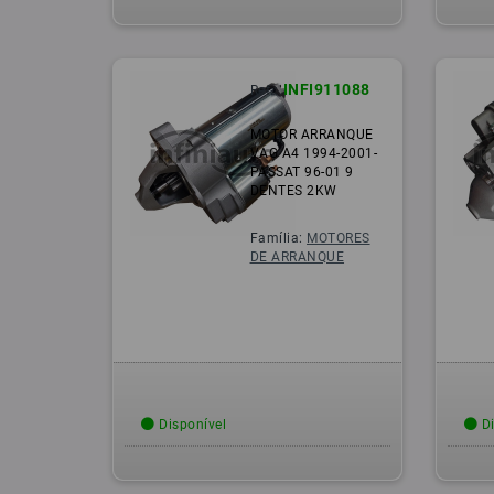
INFI911088
Ref.:
MOTOR ARRANQUE
VAG A4 1994-2001-
PASSAT 96-01 9
DENTES 2KW
Família:
MOTORES
DE ARRANQUE
Disponível
Di