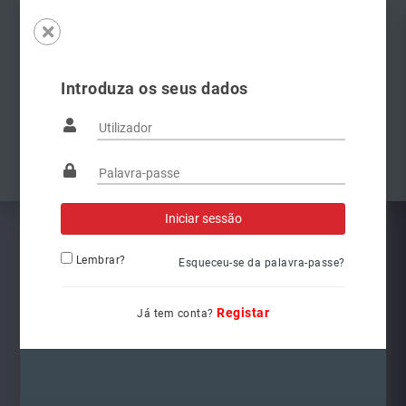
Introduza os seus dados
Famílias
Anterior
Pró
Lembrar?
Esqueceu-se da palavra-passe?
Registar
Já tem conta?
8W0941044
Ref.: