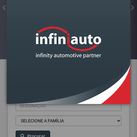
FAROL VAG A4 B9 2015-
DIREITO BI XENON
Visualizar
Pesquisa de produtos
Procurar