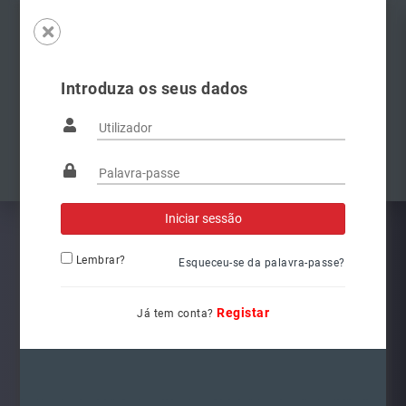
Introduza os seus dados
Famílias
Anterior
Pró
Lembrar?
Esqueceu-se da palavra-passe?
Registar
Já tem conta?
6Q1941008AT
Ref.: