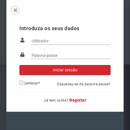
Introduza os seus dados
Famílias
Anterior
Pró
Lembrar?
Esqueceu-se da palavra-passe?
Registar
Já tem conta?
5G1941078
Ref.: