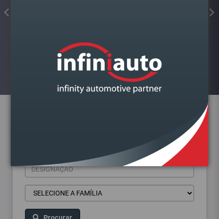
FAROL VAG GOLF VII DIREITO
Visualizar
Pesquisa de produtos
Procurar