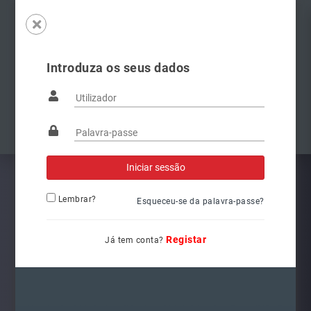
Introduza os seus dados
Famílias
Anterior
Pró
Lembrar?
Esqueceu-se da palavra-passe?
Registar
Já tem conta?
5G1941078
Ref.: