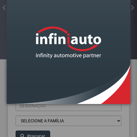
FAROL VAG GOLF VII DIREITO
Visualizar
Pesquisa de produtos
Procurar