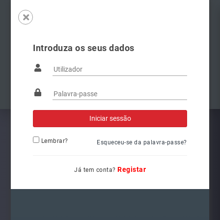
Introduza os seus dados
Famílias
Anterior
Pró
Lembrar?
Esqueceu-se da palavra-passe?
Registar
Já tem conta?
8W0941044
Ref.: