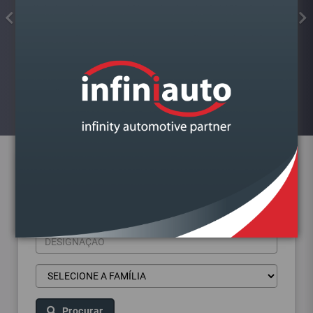
FAROL VAG A4 B9 2015-
DIREITO BI XENON
Visualizar
Pesquisa de produtos
Procurar