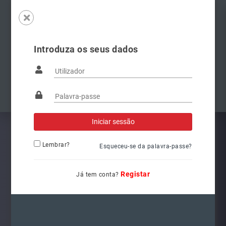
Introduza os seus dados
Famílias
Anterior
Pró
Lembrar?
Esqueceu-se da palavra-passe?
Registar
Já tem conta?
6V1941015C
Ref.: