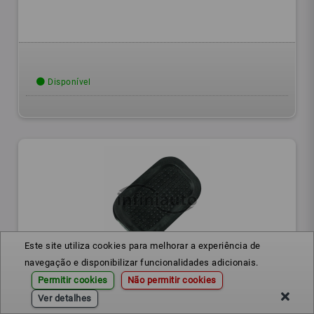
Disponível
Este site utiliza cookies para melhorar a experiência de
navegação e disponibilizar funcionalidades adicionais.
512806
Ref.:
Permitir cookies
Não permitir cookies
CAPA PEDAL EMBRAIAGEM FORD TRANSIT 1968-2000 OE
Ver detalhes
1631037