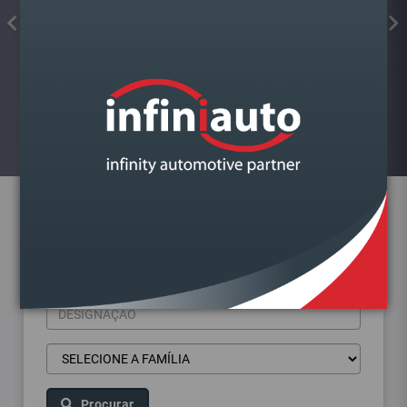
FAROL VAG FABIA III 2014-2022
ESQUERDO LAMPADA H4
Visualizar
Pesquisa de produtos
Procurar