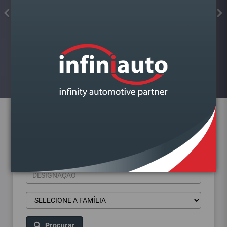
FAROL VAG FABIA III 2014-2022
ESQUERDO LAMPADA H4
Visualizar
Pesquisa de produtos
Procurar