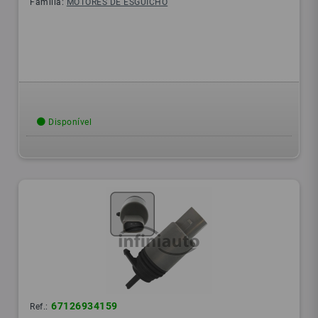
Família:
MOTORES DE ESGUICHO
Disponível
67126934159
Ref.: