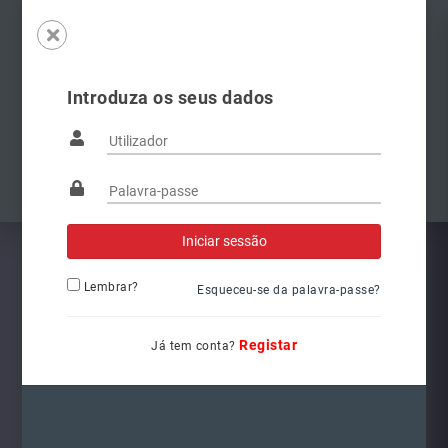
Introduza os seus dados
Famílias
Anterior
Pró
Lembrar?
Esqueceu-se da palavra-passe?
Registar
Já tem conta?
6V1941015C
Ref.: