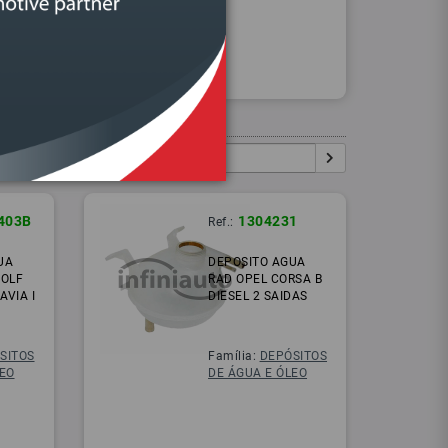
Procurar
Igual:
Pesquisar:
403B
1304231
Ref.:
UA
DEPOSITO AGUA
GOLF
RAD OPEL CORSA B
TAVIA I
DIESEL 2 SAIDAS
SITOS
Família:
DEPÓSITOS
LEO
DE ÁGUA E ÓLEO