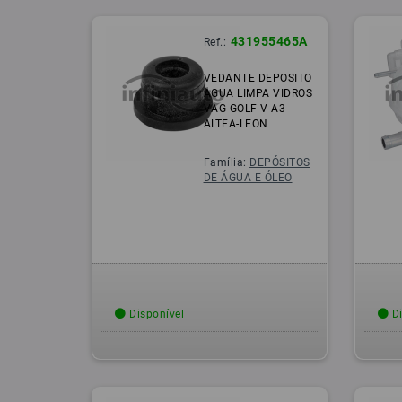
431955465A
Ref.:
VEDANTE DEPOSITO
AGUA LIMPA VIDROS
VAG GOLF V-A3-
ALTEA-LEON
Família:
DEPÓSITOS
DE ÁGUA E ÓLEO
Disponível
Di