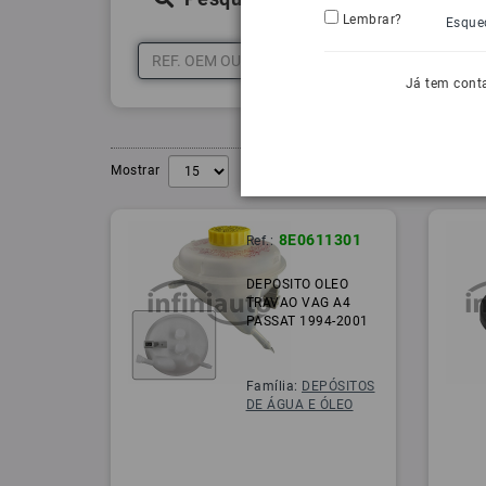
Lembrar?
Esque
Já tem cont
Mostrar
8E0611301
Ref.:
DEPOSITO OLEO
TRAVAO VAG A4
PASSAT 1994-2001
Família:
DEPÓSITOS
DE ÁGUA E ÓLEO