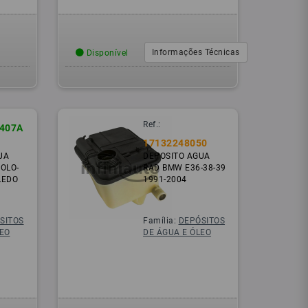
Informações Técnicas
Disponível
Ref.:
407A
17132248050
UA
DEPOSITO AGUA
OLO-
RAD BMW E36-38-39
OLEDO
1991-2004
SITOS
Família:
DEPÓSITOS
LEO
DE ÁGUA E ÓLEO