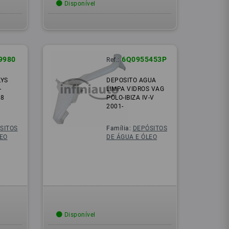
Disponível
9980
6Q0955453P
Ref.:
LYS
DEPOSITO AGUA
-
LIMPA VIDROS VAG
08
POLO-IBIZA IV-V
2001-
SITOS
Família:
DEPÓSITOS
LEO
DE ÁGUA E ÓLEO
Disponível