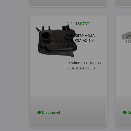
1307V1
Ref.:
DEPOSITO AGUA
RAD PSA AX 1.4
1.5D
Família:
DEPÓSITOS
DE ÁGUA E ÓLEO
Disponível
Di