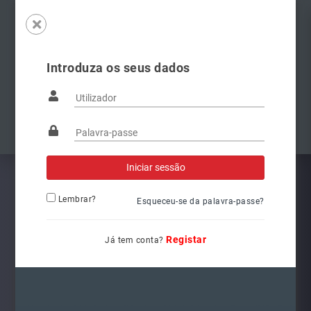
Introduza os seus dados
Famílias
Anterior
Pró
Lembrar?
Esqueceu-se da palavra-passe?
Registar
Já tem conta?
8W0941044
Ref.: