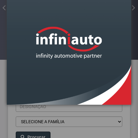
FAROL VAG A4 B9 2015-
DIREITO BI XENON
Visualizar
Pesquisa de produtos
Procurar