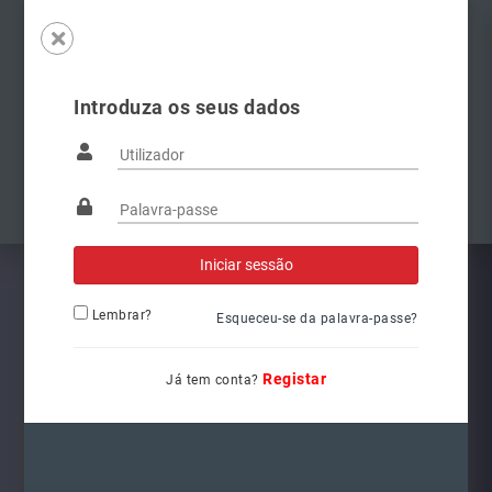
Introduza os seus dados
Famílias
Anterior
Pró
Lembrar?
Esqueceu-se da palavra-passe?
Registar
Já tem conta?
8W0941044
Ref.: