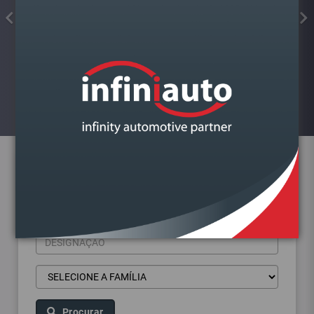
FAROL VAG A4 B9 2015-
DIREITO BI XENON
Visualizar
Pesquisa de produtos
Procurar