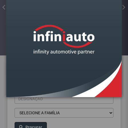
COLA JUNTAS SILICONE
FORMADOR JUNTA PRETO ALTA
TEMP.KIMAPA
Visualizar
Pesquisa de produtos
Procurar