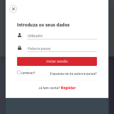
Introduza os seus dados
Famílias
Anterior
Pró
Lembrar?
Esqueceu-se da palavra-passe?
Registar
Já tem conta?
3400041000
Ref.: