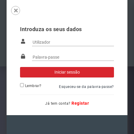
Introduza os seus dados
Famílias
Anterior
Pró
Lembrar?
Esqueceu-se da palavra-passe?
Registar
Já tem conta?
6Q1941008AT
Ref.: