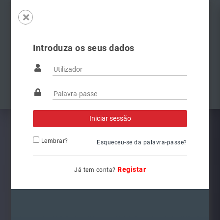
Introduza os seus dados
Famílias
Anterior
Pró
Lembrar?
Esqueceu-se da palavra-passe?
Registar
Já tem conta?
6V1941015C
Ref.: