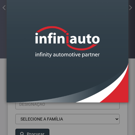
FAROL VAG FABIA III 2014-2022
ESQUERDO LAMPADA H4
Visualizar
Pesquisa de produtos
Procurar