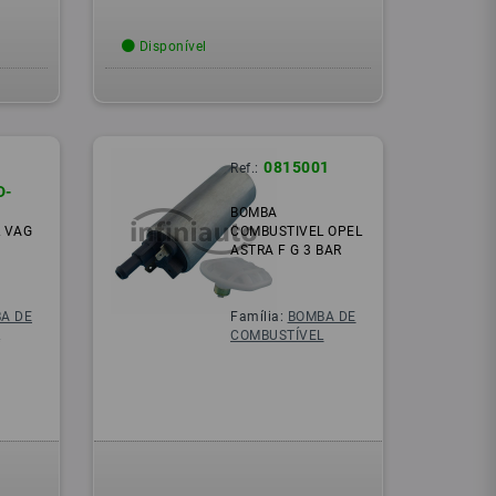
Disponível
0815001
Ref.:
D-
BOMBA
 VAG
COMBUSTIVEL OPEL
ASTRA F G 3 BAR
A DE
Família:
BOMBA DE
L
COMBUSTÍVEL