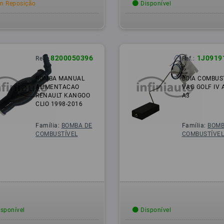
 Reposição
Disponível
8200050396
1J0919
Ref.:
Ref.:
BOMBA MANUAL
BOIA COMBUS
ALIMENTACAO
VAG GOLF IV 
RENAULT KANGOO
A3
CLIO 1998-2016
Família:
BOMBA DE
Família:
BOMB
COMBUSTÍVEL
COMBUSTÍVE
sponível
Disponível