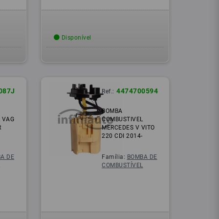
Disponível
087J
4474700594
Ref.:
BOMBA
 VAG
COMBUSTIVEL
R
MERCEDES V VITO
220 CDI 2014-
A DE
Família:
BOMBA DE
L
COMBUSTÍVEL