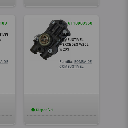
183
6110900350
Ref.:
TIVEL
BOMBA
V-
COMBUSTIVEL
MERCEDES W202
W203
A DE
Família:
BOMBA DE
L
COMBUSTÍVEL
Disponível