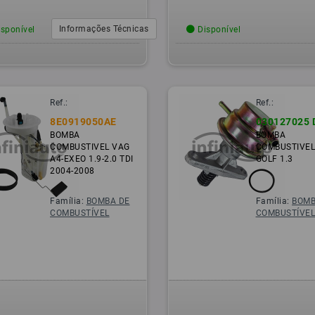
Informações Técnicas
sponível
Disponível
Ref.:
Ref.:
8E0919050AE
030127025 
BOMBA
BOMBA
COMBUSTIVEL VAG
COMBUSTIVEL
A4-EXEO 1.9-2.0 TDI
GOLF 1.3
2004-2008
Família:
BOMBA DE
Família:
BOMB
COMBUSTÍVEL
COMBUSTÍVE