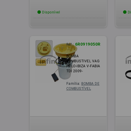
Disponível
Di
6R0919050R
Ref.:
BOMBA
COMBUSTIVEL VAG
POLO-IBIZA V-FABIA
TDI 2009-
Família:
BOMBA DE
COMBUSTÍVEL