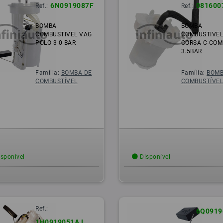
6N0919087F
081600
Ref.:
Ref.:
BOMBA
BOMBA
COMBUSTIVEL VAG
COMBUSTIVEL
POLO 3 0 BAR
CORSA C-COM
3.5BAR
Família:
BOMBA DE
Família:
BOMB
COMBUSTÍVEL
COMBUSTÍVE
sponível
Disponível
Ref.:
6Q0919
Ref.:
1H0919051AJ