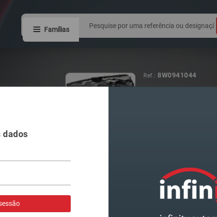
Famílias
5G1941078
Ref.:
FAROL VAG GO
s dados
Visualizar