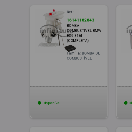
Ref.:
16141182843
BOMBA
COMBUSTIVEL BMW
E36 316I
(COMPLETA)
Família:
BOMBA DE
COMBUSTÍVEL
Disponível
Di