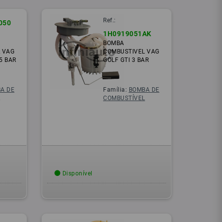
Ref.:
050
1H0919051AK
BOMBA
 VAG
COMBUSTIVEL VAG
.5 BAR
GOLF GTI 3 BAR
A DE
Família:
BOMBA DE
L
COMBUSTÍVEL
Disponível