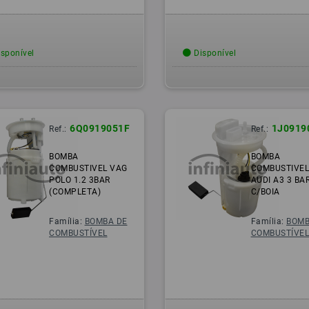
sponível
Disponível
6Q0919051F
1J0919
Ref.:
Ref.:
BOMBA
BOMBA
COMBUSTIVEL VAG
COMBUSTIVEL
POLO 1.2 3BAR
AUDI A3 3 BA
(COMPLETA)
C/BOIA
Família:
BOMBA DE
Família:
BOMB
COMBUSTÍVEL
COMBUSTÍVE