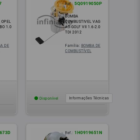
7
5Q0919050P
Ref.:
BOMBA
 OPEL
COMBUSTIVEL VAG
BO 1.0
A3-GOLF VII 1.6-2.0
TDI 2012
A DE
Família:
BOMBA DE
L
COMBUSTÍVEL
Informações Técnicas
Disponível
673D
1H0919651N
Ref.: