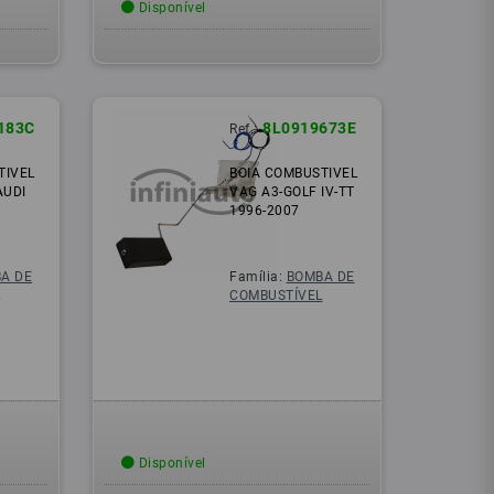
Disponível
183C
8L0919673E
Ref.:
TIVEL
BOIA COMBUSTIVEL
AUDI
VAG A3-GOLF IV-TT
1996-2007
A DE
Família:
BOMBA DE
L
COMBUSTÍVEL
Disponível