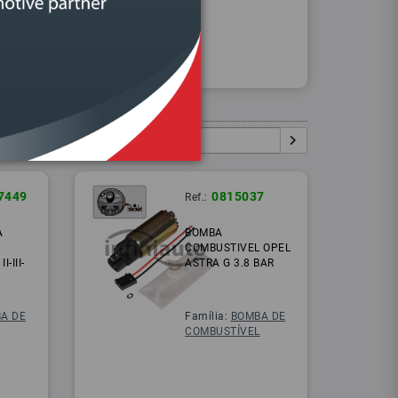
Procurar
Igual:
Pesquisar:
7449
0815037
Ref.:
A
BOMBA
L
COMBUSTIVEL OPEL
-III-
ASTRA G 3.8 BAR
A DE
Família:
BOMBA DE
L
COMBUSTÍVEL