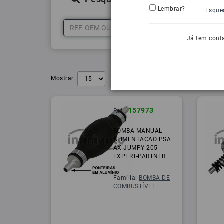
Lembrar?
Esque
Já tem cont
Mostrar
157973
Ref.:
BOMBA MANUAL
ALIMENTACAO PSA
AX-JUMPY-205-
EXPERT-PARTNER
Família:
BOMBA DE
COMBUSTÍVEL