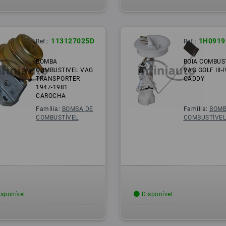
113127025D
1H0919
Ref.:
Ref.:
BOMBA
BOIA COMBUS
COMBUSTIVEL VAG
VAG GOLF III-I
TRANSPORTER
CADDY
1947-1981
CAROCHA
Família:
BOMBA DE
Família:
BOMB
COMBUSTÍVEL
COMBUSTÍVE
sponível
Disponível