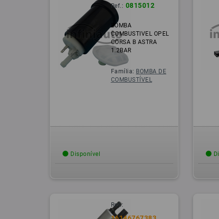
0815012
Ref.:
BOMBA
COMBUSTIVEL OPEL
CORSA B ASTRA
1.2BAR
Família:
BOMBA DE
COMBUSTÍVEL
Disponível
Di
Ref.:
16146767383