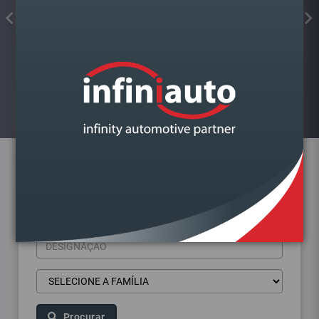
FIXADOR ROSCA VERMELHO
FORTE 10ML LARSSON
Visualizar
Pesquisa de produtos
Procurar