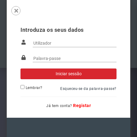
Introduza os seus dados
Famílias
Anterior
Pró
Lembrar?
Esqueceu-se da palavra-passe?
Registar
Já tem conta?
L6262
Ref.: