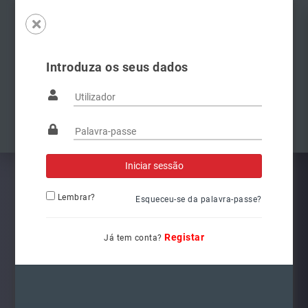
Introduza os seus dados
Famílias
Anterior
Pró
Lembrar?
Esqueceu-se da palavra-passe?
Registar
Já tem conta?
6Q1941008AT
Ref.: