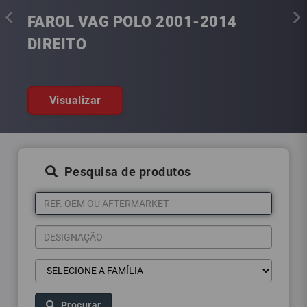
AROL VAG POLO 2001-2014
FIXADOR
IREITO
FORTE 1
Visualizar
Visualiz
Pesquisa de produtos
Procurar