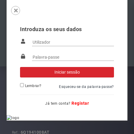
Introduza os seus dados
Famílias
Anterior
Pró
Lembrar?
Esqueceu-se da palavra-passe?
Registar
Já tem conta?
6Q1941008AT
L6262
.:
Ref.: