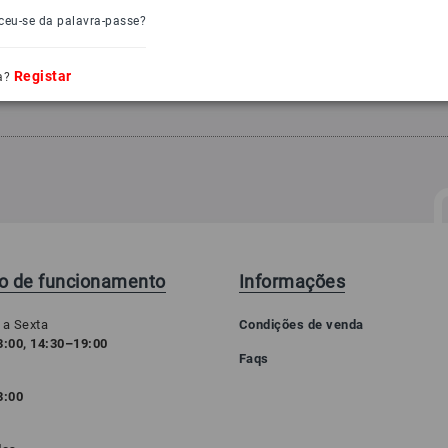
ceu-se da palavra-passe?
Registar
a?
io de funcionamento
Informações
 a Sexta
Condições de venda
:00, 14:30–19:00
Faqs
3:00
o