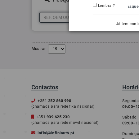
Lembrar?
Esque
Já tem cont
Mostrar
Contactos
Horár
+351
252 860 990
Segunda
(chamada para rede fixa nacional)
09:00–13
+351
939 625 230
Sábado
(chamada para rede móvel nacional)
09:00–1
infini@infiniauto.pt
Doming