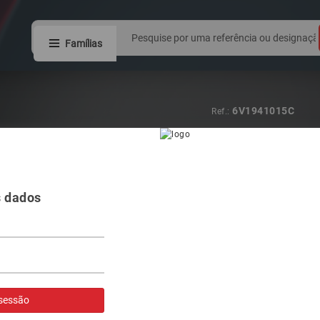
Famílias
6V1941015C
Ref.:
FAROL VAG FA
LAMPADA H4
s dados
Visualizar